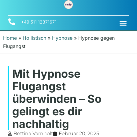
+49 511 12371671
Home
»
Hollistisch
»
Hypnose
»
Hypnose gegen
Flugangst
Mit Hypnose
Flugangst
überwinden – So
gelingt es dir
nachhaltig
Bettina Varnholt
Februar 20, 2025