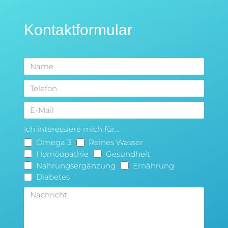
Kontaktformular
Ich interessiere mich für...
Omega 3
Reines Wasser
Homöopathie
Gesundheit
Nahrungsergänzung
Ernährung
Diabetes